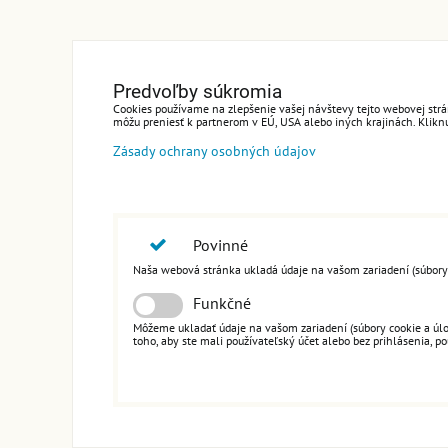
Predvoľby súkromia
Cookies používame na zlepšenie vašej návštevy tejto webovej strán
môžu preniesť k partnerom v EÚ, USA alebo iných krajinách. Kliknut
Zásady ochrany osobných údajov
Povinné
Naša webová stránka ukladá údaje na vašom zariadení (súbory co
Funkčné
Môžeme ukladať údaje na vašom zariadení (súbory cookie a úloži
toho, aby ste mali používateľský účet alebo bez prihlásenia, pou