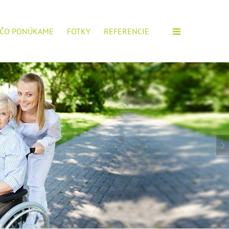
ČO PONÚKAME
FOTKY
REFERENCIE
M ZARIADENÍ!
IOROV, POŠTITE SI ŽIADOSŤ.