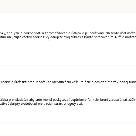
ky, analýzu jej výkonnosti a zhromažďovanie údajov o jej používaní. Na tento účel môžem
ím na „Prijať všetky cookies“ vyjadrujete svoj súhlas s týmto spracovaním. Nižšie môžete
okie a úložiská prehliadača) na identifikáciu vašej relácie a dosiahnutie základnej funk
ská prehliadača), aby sme mohli poskytovať doplnkové funkcie, ktoré zlepšujú váš zážitok
žívať skripty a/alebo zdroje tretích strán, widgety atď.