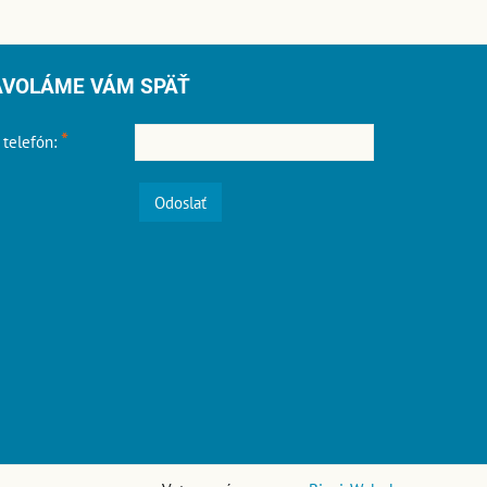
AVOLÁME VÁM SPÄŤ
*
 telefón:
Odoslať