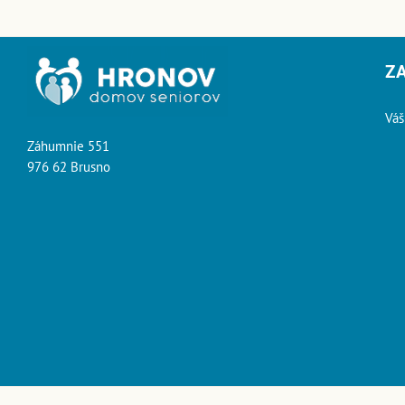
Z
Váš
Záhumnie 551
976 62 Brusno