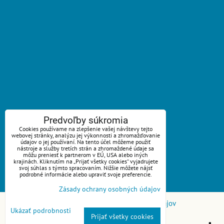
ZAVOLÁME VÁM SPÄŤ
Predvoľby súkromia
Cookies používame na zlepšenie vašej návštevy tejto
webovej stránky, analýzu jej výkonnosti a zhromažďovanie
*
Váš telefón:
údajov o jej používaní. Na tento účel môžeme použiť
nástroje a služby tretích strán a zhromaždené údaje sa
môžu preniesť k partnerom v EÚ, USA alebo iných
krajinách. Kliknutím na „Prijať všetky cookies“ vyjadrujete
svoj súhlas s týmto spracovaním. Nižšie môžete nájsť
podrobné informácie alebo upraviť svoje preferencie.
Odoslať
Zásady ochrany osobných údajov
Predvoľby súkromia
Zásady ochrany osobných údajov
Ukázať podrobnosti
Prijať všetky cookies