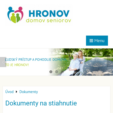
Menu
MOMENTÁLNE NEMÁME VOĽNÉ MIESTA V ŠPECIALIZOVANOM
AK MÁTE ZÁUJEM BYŤ NAŠIM KLIENTOM V DOMOVE PRE SENIOROV,
ĽUDSKÝ PRÍSTUP A POHODLIE DOMOVA,
ZARIADENÍ!
POŠTITE SI ŽIADOSŤ.
TO JE HRONOV!
POŠLITE SI ŽIADOSŤ A ZARADÍME VÁS DO PORADOVNÍKA.
ZARADÍME VÁS DO PORADOVNÍKA.
Úvod
Dokumenty
Dokumenty na stiahnutie