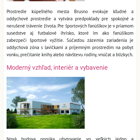
Prostredie kúpeľného mesta Brusno evokuje kľudné a
oddychové prostredie a vytvára predpoklady pre spokojné a
nerušené trávenie života. Pre športových fanúšikov je v priamom
susedstve aj futbalové ihrisko, ktoré im ako fanúšikom
zabezpečí športové vyžitie. Súčasťou zázemia zariadenia je
oddychová zóna s lavičkami a príjemným prostredím na pobyt
vonku, prečítanie knihy alebo návštevu rodiny, vnúčat a blízkych.
Moderný vzhľad, interiér a vybavenie
Nová budova ponúka ubytovanie vo veľkých jedno a