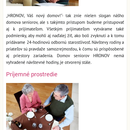
„HRONOV, Váš nový domov!"- tak znie nielen slogan nášho
domova seniorov, ale s takýmto prístupom budeme pristupovať
aj k prijímateľom. Všetkým prijímateľom vytvárame také
podmienky, aby mohli aj naďalej žiť, ako boli zvyknutí a k tomu
pridávame 24-hodinovú odbornú starostlivosť. Návštevy rodiny a
priateľov sú pravdaže samozrejmosťou, k čomu sú prispôsobené
aj priestory zariadenia. Domov seniorov HRONOV nemá
vyhradené návštevné hodiny, je otvorený stále.
Príjemné prostredie