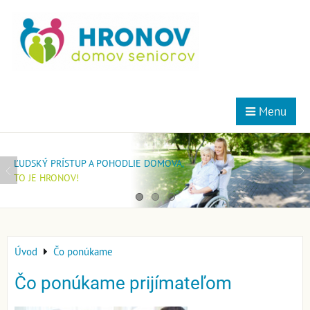
Menu
MOMENTÁLNE NEMÁME VOĽNÉ MIESTA V ŠPECIALIZOVANOM
AK MÁTE ZÁUJEM BYŤ NAŠIM KLIENTOM V DOMOVE PRE SENIOROV,
ĽUDSKÝ PRÍSTUP A POHODLIE DOMOVA,
ZARIADENÍ!
POŠTITE SI ŽIADOSŤ.
TO JE HRONOV!
POŠLITE SI ŽIADOSŤ A ZARADÍME VÁS DO PORADOVNÍKA.
ZARADÍME VÁS DO PORADOVNÍKA.
Úvod
Čo ponúkame
Čo ponúkame prijímateľom