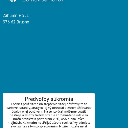
Záhumnie 551
976 62 Brusno
ZAVOLÁME VÁM SPÄŤ
Predvoľby súkromia
Cookies používame na zlepšenie vašej návštevy tejto
webovej stránky, analýzu jej výkonnosti a zhromažďovanie
*
Váš telefón:
údajov o jej používaní. Na tento účel môžeme použiť
nástroje a služby tretích strán a zhromaždené údaje sa
môžu preniesť k partnerom v EÚ, USA alebo iných
krajinách. Kliknutím na „Prijať všetky cookies“ vyjadrujete
svoj súhlas s týmto spracovaním. Nižšie môžete nájsť