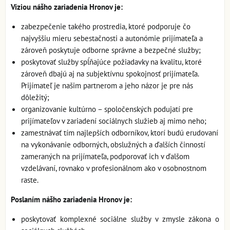
Víziou nášho zariadenia Hronov je:
zabezpečenie takého prostredia, ktoré podporuje čo
najvyššiu mieru sebestačnosti a autonómie prijímateľa a
zároveň poskytuje odborne správne a bezpečné služby;
poskytovať služby spĺňajúce požiadavky na kvalitu, ktoré
zároveň dbajú aj na subjektívnu spokojnosť prijímateľa.
Prijímateľ je našim partnerom a jeho názor je pre nás
dôležitý;
organizovanie kultúrno – spoločenských podujatí pre
prijímateľov v zariadení sociálnych služieb aj mimo neho;
zamestnávať tím najlepších odborníkov, ktorí budú erudovaní
na vykonávanie odborných, obslužných a ďalších činností
zameraných na prijímateľa, podporovať ich v ďalšom
vzdelávaní, rovnako v profesionálnom ako v osobnostnom
raste.
Poslaním nášho zariadenia Hronov je:
poskytovať komplexné sociálne služby v zmysle zákona o