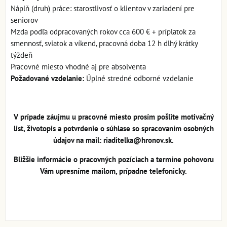
Náplň (druh) práce: starostlivosť o klientov v zariadení pre
seniorov
Mzda podľa odpracovaných rokov cca 600 € + príplatok za
smennosť, sviatok a víkend, pracovná doba 12 h dlhý krátky
týždeň
Pracovné miesto vhodné aj pre absolventa
Požadované vzdelanie:
Úplné stredné odborné vzdelanie
V prípade záujmu u pracovné miesto prosím pošlite motivačný
list, životopis a potvrdenie o súhlase so spracovaním osobných
údajov na mail: riaditelka@hronov.sk.
Bližšie informácie o pracovných pozíciach a termíne pohovoru
Vám upresníme mailom, prípadne telefonicky.