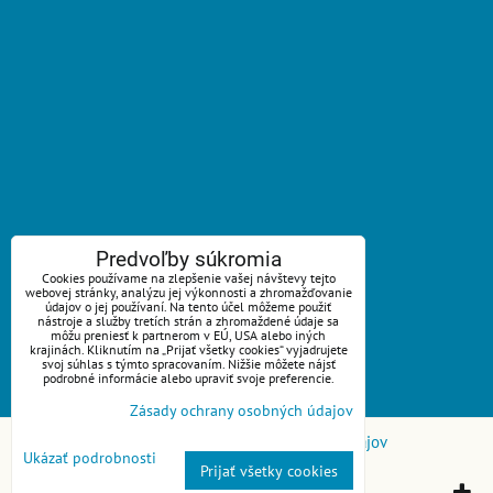
ZAVOLÁME VÁM SPÄŤ
Predvoľby súkromia
Cookies používame na zlepšenie vašej návštevy tejto
webovej stránky, analýzu jej výkonnosti a zhromažďovanie
*
Váš telefón:
údajov o jej používaní. Na tento účel môžeme použiť
nástroje a služby tretích strán a zhromaždené údaje sa
môžu preniesť k partnerom v EÚ, USA alebo iných
krajinách. Kliknutím na „Prijať všetky cookies“ vyjadrujete
svoj súhlas s týmto spracovaním. Nižšie môžete nájsť
podrobné informácie alebo upraviť svoje preferencie.
Odoslať
Zásady ochrany osobných údajov
Predvoľby súkromia
Zásady ochrany osobných údajov
Ukázať podrobnosti
Prijať všetky cookies