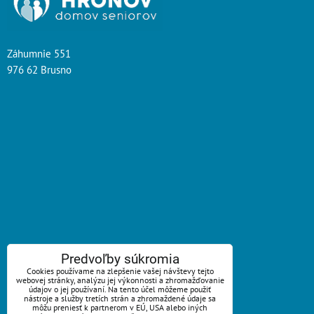
Záhumnie 551
976 62 Brusno
ZAVOLÁME VÁM SPÄŤ
Predvoľby súkromia
Cookies používame na zlepšenie vašej návštevy tejto
*
webovej stránky, analýzu jej výkonnosti a zhromažďovanie
Váš telefón:
údajov o jej používaní. Na tento účel môžeme použiť
nástroje a služby tretích strán a zhromaždené údaje sa
môžu preniesť k partnerom v EÚ, USA alebo iných