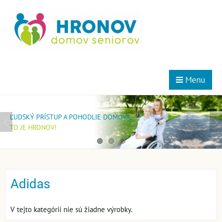
Menu
MOMENTÁLNE NEMÁME VOĽNÉ MIESTA V ŠPECIALIZOVANOM
AK MÁTE ZÁUJEM BYŤ NAŠIM KLIENTOM V DOMOVE PRE SENIOROV,
ĽUDSKÝ PRÍSTUP A POHODLIE DOMOVA,
ZARIADENÍ!
POŠTITE SI ŽIADOSŤ.
TO JE HRONOV!
POŠLITE SI ŽIADOSŤ A ZARADÍME VÁS DO PORADOVNÍKA.
ZARADÍME VÁS DO PORADOVNÍKA.
Adidas
V tejto kategórii nie sú žiadne výrobky.