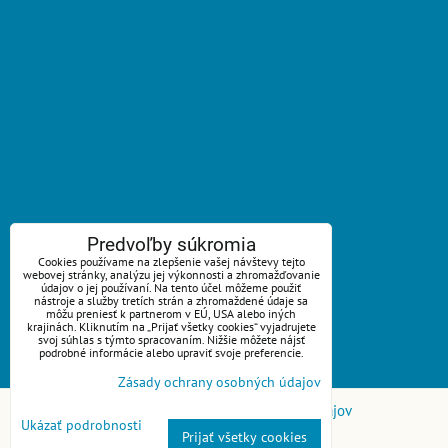
ZAVOLÁME VÁM SPÄŤ
Predvoľby súkromia
Cookies používame na zlepšenie vašej návštevy tejto
webovej stránky, analýzu jej výkonnosti a zhromažďovanie
*
Váš telefón:
údajov o jej používaní. Na tento účel môžeme použiť
nástroje a služby tretích strán a zhromaždené údaje sa
môžu preniesť k partnerom v EÚ, USA alebo iných
krajinách. Kliknutím na „Prijať všetky cookies“ vyjadrujete
svoj súhlas s týmto spracovaním. Nižšie môžete nájsť
podrobné informácie alebo upraviť svoje preferencie.
Odoslať
Zásady ochrany osobných údajov
Predvoľby súkromia
Zásady ochrany osobných údajov
Ukázať podrobnosti
Prijať všetky cookies