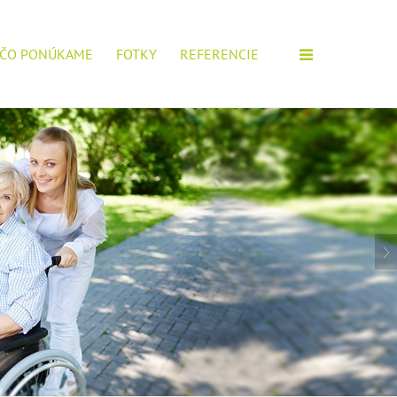
ČO PONÚKAME
FOTKY
REFERENCIE
M ZARIADENÍ!
IOROV, POŠTITE SI ŽIADOSŤ.