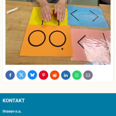
Bluesky
Twitter
Facebook
Pinterest
Reddit
LinkedIn
WhatsApp
E-
mail
KONTAKT
Hronov n.o.