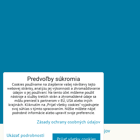
ZAVOLÁME VÁM SPÄŤ
Predvoľby súkromia
Cookies používame na zlepšenie vašej návštevy tejto
webovej stránky, analýzu jej výkonnosti a zhromažďovanie
*
Váš telefón:
údajov o jej používaní. Na tento účel môžeme použiť
nástroje a služby tretích strán a zhromaždené údaje sa
môžu preniesť k partnerom v EÚ, USA alebo iných
krajinách. Kliknutím na „Prijať všetky cookies“ vyjadrujete
svoj súhlas s týmto spracovaním. Nižšie môžete nájsť
podrobné informácie alebo upraviť svoje preferencie.
Odoslať
Zásady ochrany osobných údajov
Predvoľby súkromia
Zásady ochrany osobných údajov
Ukázať podrobnosti
Prijať všetky cookies