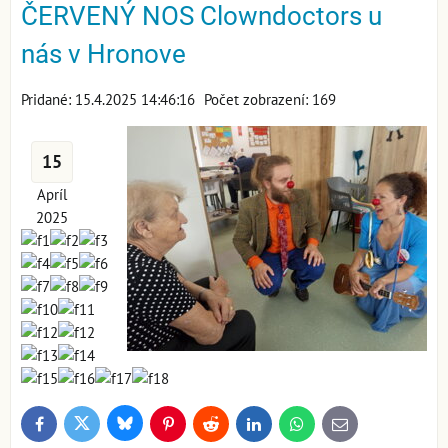
ČERVENÝ NOS Clowndoctors u
nás v Hronove
Pridané: 15.4.2025 14:46:16
Počet zobrazení: 169
15
Apríl
2025
Bluesky
Twitter
Facebook
Pinterest
Reddit
LinkedIn
WhatsApp
E-
mail