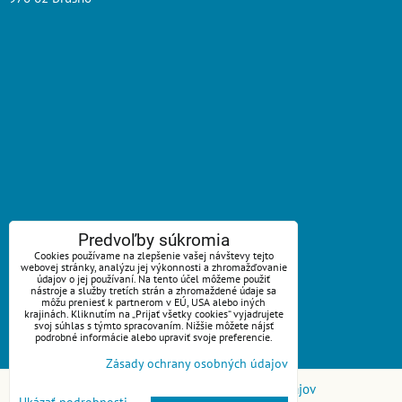
ZAVOLÁME VÁM SPÄŤ
Predvoľby súkromia
Cookies používame na zlepšenie vašej návštevy tejto
webovej stránky, analýzu jej výkonnosti a zhromažďovanie
*
Váš telefón:
údajov o jej používaní. Na tento účel môžeme použiť
nástroje a služby tretích strán a zhromaždené údaje sa
môžu preniesť k partnerom v EÚ, USA alebo iných
krajinách. Kliknutím na „Prijať všetky cookies“ vyjadrujete
svoj súhlas s týmto spracovaním. Nižšie môžete nájsť
podrobné informácie alebo upraviť svoje preferencie.
Odoslať
Zásady ochrany osobných údajov
Predvoľby súkromia
Zásady ochrany osobných údajov
Ukázať podrobnosti