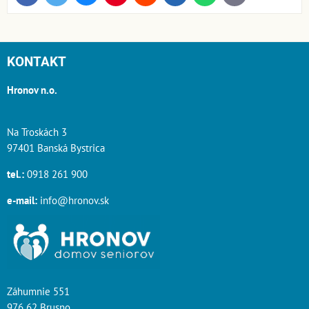
mail
KONTAKT
Hronov n.o.
Na Troskách 3
97401 Banská Bystrica
tel.:
0918 261 900
e-mail:
info@hronov.sk
Záhumnie 551
976 62 Brusno