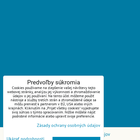
ZAVOLÁME VÁM SPÄŤ
Predvoľby súkromia
Cookies používame na zlepšenie vašej návštevy tejto
webovej stránky, analýzu jej výkonnosti a zhromažďovanie
*
Váš telefón:
údajov o jej používaní. Na tento účel môžeme použiť
nástroje a služby tretích strán a zhromaždené údaje sa
môžu preniesť k partnerom v EÚ, USA alebo iných
krajinách. Kliknutím na „Prijať všetky cookies“ vyjadrujete
svoj súhlas s týmto spracovaním. Nižšie môžete nájsť
podrobné informácie alebo upraviť svoje preferencie.
Odoslať
Zásady ochrany osobných údajov
Predvoľby súkromia
Zásady ochrany osobných údajov
Ukázať podrobnosti