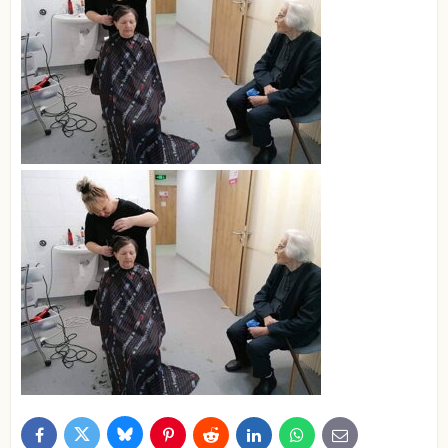
Bluesky
Twitter
Facebook
Pinterest
Reddit
LinkedIn
WhatsApp
E-