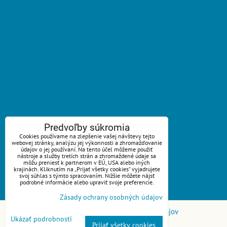
ZAVOLÁME VÁM SPÄŤ
Predvoľby súkromia
Cookies používame na zlepšenie vašej návštevy tejto
webovej stránky, analýzu jej výkonnosti a zhromažďovanie
*
Váš telefón:
údajov o jej používaní. Na tento účel môžeme použiť
nástroje a služby tretích strán a zhromaždené údaje sa
môžu preniesť k partnerom v EÚ, USA alebo iných
krajinách. Kliknutím na „Prijať všetky cookies“ vyjadrujete
svoj súhlas s týmto spracovaním. Nižšie môžete nájsť
podrobné informácie alebo upraviť svoje preferencie.
Odoslať
Zásady ochrany osobných údajov
Predvoľby súkromia
Zásady ochrany osobných údajov
Ukázať podrobnosti
Prijať všetky cookies