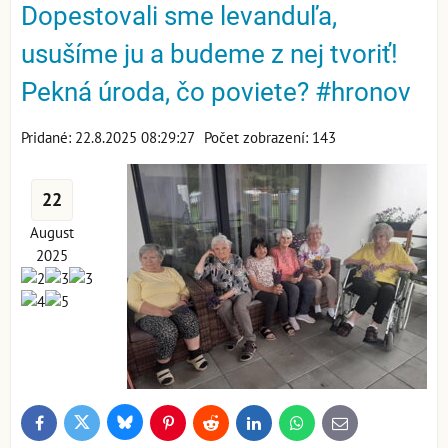
Dopestovali sme levanduľa,
usušíme ju a budeme z nej tvoriť!
Pekná úroda, čo poviete? #hronov
Pridané: 22.8.2025 08:29:27
Počet zobrazení: 143
22
August
2025
Bluesky
Twitter
Facebook
Pinterest
Reddit
LinkedIn
WhatsApp
E-
mail