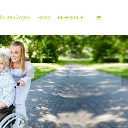
ČO PONÚKAME
FOTKY
REFERENCIE
M ZARIADENÍ!
IOROV, POŠTITE SI ŽIADOSŤ.