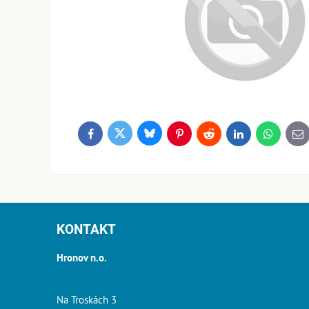
Bluesky
Twitter
Facebook
Pinterest
Reddit
LinkedIn
WhatsApp
E-
ma
KONTAKT
Hronov n.o.
Na Troskách 3