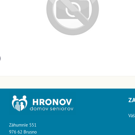
il
Z
Váš
Záhumnie 551
976 62 Brusno