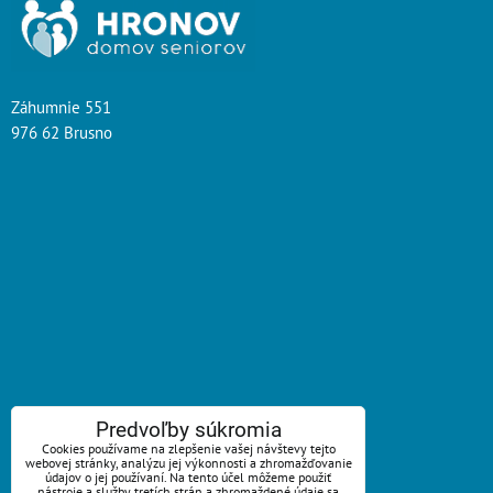
Záhumnie 551
976 62 Brusno
ZAVOLÁME VÁM SPÄŤ
Predvoľby súkromia
Cookies používame na zlepšenie vašej návštevy tejto
*
webovej stránky, analýzu jej výkonnosti a zhromažďovanie
Váš telefón:
údajov o jej používaní. Na tento účel môžeme použiť
nástroje a služby tretích strán a zhromaždené údaje sa