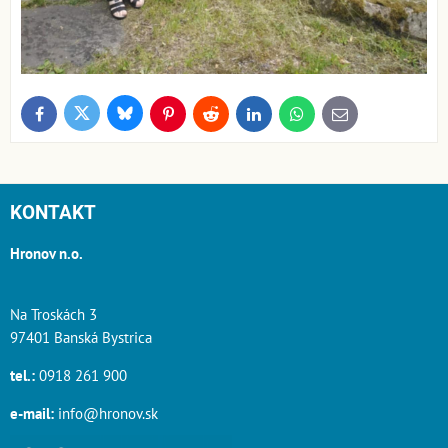
Bluesky
Twitter
Facebook
Pinterest
Reddit
LinkedIn
WhatsApp
E-
mail
KONTAKT
Hronov n.o.
Na Troskách 3
97401 Banská Bystrica
tel.:
0918 261 900
e-mail:
info@hronov.sk