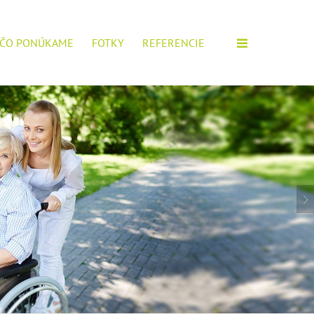
ČO PONÚKAME
FOTKY
REFERENCIE
M ZARIADENÍ!
IOROV, POŠTITE SI ŽIADOSŤ.