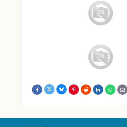
Bluesky
Twitter
Facebook
Pinterest
Reddit
LinkedIn
WhatsApp
E-
ma