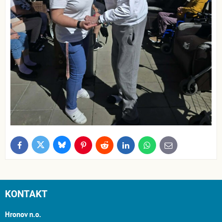
Bluesky
Twitter
Facebook
Pinterest
Reddit
LinkedIn
WhatsApp
E-
mail
KONTAKT
Hronov n.o.