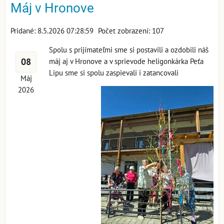
Máj v Hronove
Pridané: 8.5.2026 07:28:59
Počet zobrazení: 107
Spolu s prijímateľmi sme si postavili a ozdobili náš
08
máj aj v Hronove a v sprievode heligonkárka Peťa
Lipu sme si spolu zaspievali i zatancovali
Máj
2026