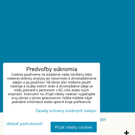
ZAVOLÁME VÁM SPÄŤ
Predvoľby súkromia
Cookies používame na zlepšenie vašej návštevy tejto
webovej stránky, analýzu jej výkonnosti a zhromažďovanie
*
Váš telefón:
údajov o jej používaní. Na tento účel môžeme použiť
nástroje a služby tretích strán a zhromaždené údaje sa
môžu preniesť k partnerom v EÚ, USA alebo iných
krajinách. Kliknutím na „Prijať všetky cookies“ vyjadrujete
svoj súhlas s týmto spracovaním. Nižšie môžete nájsť
podrobné informácie alebo upraviť svoje preferencie.
Odoslať
Zásady ochrany osobných údajov
Predvoľby súkromia
Zásady ochrany osobných údajov
Ukázať podrobnosti
Prijať všetky cookies
Vytvorené pomocou:
BiznisWeb.sk