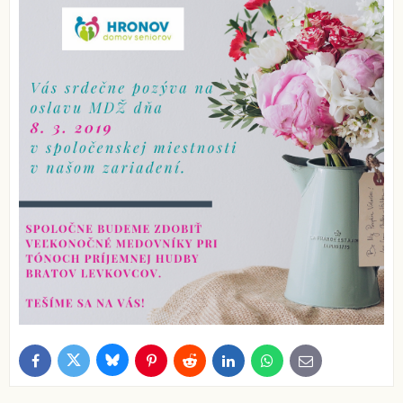
Bluesky
Twitter
Facebook
Pinterest
Reddit
LinkedIn
WhatsApp
E-
mail