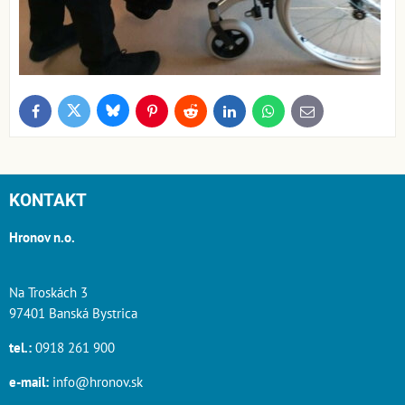
Bluesky
Twitter
Facebook
Pinterest
Reddit
LinkedIn
WhatsApp
E-
mail
KONTAKT
Hronov n.o.
Na Troskách 3
97401 Banská Bystrica
tel.:
0918 261 900
e-mail:
info@hronov.sk