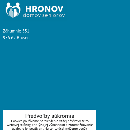
Záhumnie 551
976 62 Brusno
ZAVOLÁME VÁM SPÄŤ
Predvoľby súkromia
Cookies používame na zlepšenie vašej návštevy tejto
webovej stránky, analýzu jej výkonnosti a zhromažďovanie
*
Váš telefón:
údajov o jej používaní. Na tento účel môžeme použiť