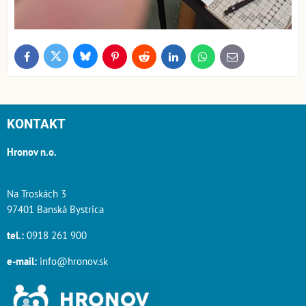
Bluesky
Twitter
Facebook
Pinterest
Reddit
LinkedIn
WhatsApp
E-
mail
KONTAKT
Hronov n.o.
Na Troskách 3
97401 Banská Bystrica
tel.:
0918 261 900
e-mail:
info@hronov.sk