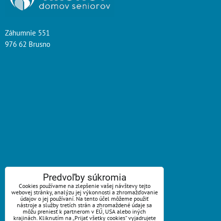
Záhumnie 551
976 62 Brusno
ZAVOLÁME VÁM SPÄŤ
Predvoľby súkromia
Cookies používame na zlepšenie vašej návštevy tejto
*
webovej stránky, analýzu jej výkonnosti a zhromažďovanie
Váš telefón:
údajov o jej používaní. Na tento účel môžeme použiť
nástroje a služby tretích strán a zhromaždené údaje sa
môžu preniesť k partnerom v EÚ, USA alebo iných
krajinách. Kliknutím na „Prijať všetky cookies“ vyjadrujete