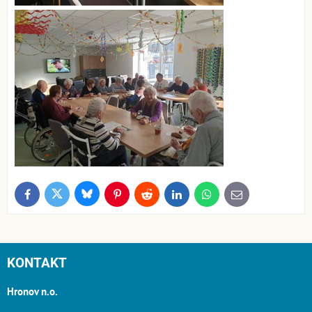
Bluesky
Twitter
Facebook
Pinterest
Reddit
LinkedIn
WhatsApp
E-
mail
KONTAKT
Hronov n.o.