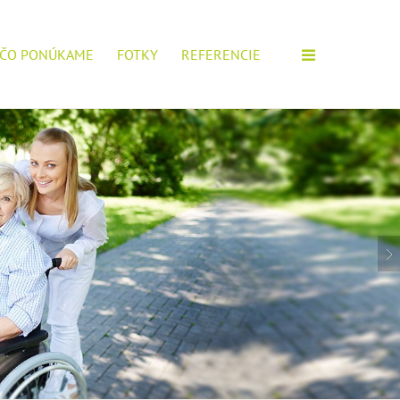
ČO PONÚKAME
FOTKY
REFERENCIE
M ZARIADENÍ!
IOROV, POŠTITE SI ŽIADOSŤ.