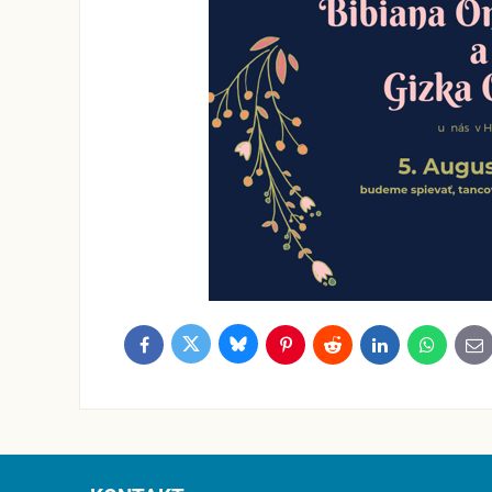
Bluesky
Twitter
Facebook
Pinterest
Reddit
LinkedIn
WhatsApp
E-
ma