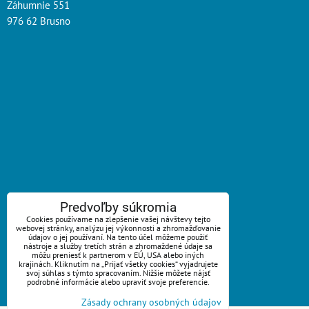
Záhumnie 551
976 62 Brusno
ZAVOLÁME VÁM SPÄŤ
Predvoľby súkromia
Cookies používame na zlepšenie vašej návštevy tejto
webovej stránky, analýzu jej výkonnosti a zhromažďovanie
*
Váš telefón:
údajov o jej používaní. Na tento účel môžeme použiť
nástroje a služby tretích strán a zhromaždené údaje sa
môžu preniesť k partnerom v EÚ, USA alebo iných
krajinách. Kliknutím na „Prijať všetky cookies“ vyjadrujete
svoj súhlas s týmto spracovaním. Nižšie môžete nájsť
podrobné informácie alebo upraviť svoje preferencie.
Odoslať
Zásady ochrany osobných údajov