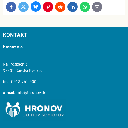
Bluesky
Twitter
Facebook
Pinterest
Reddit
LinkedIn
WhatsApp
E-
mail
KONTAKT
Hronov n.o.
Na Troskách 3
97401 Banská Bystrica
tel.:
0918 261 900
e-mail:
info@hronov.sk