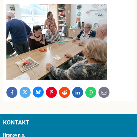
Bluesky
Twitter
Facebook
Pinterest
Reddit
LinkedIn
WhatsApp
E-
mail
KONTAKT
Hronov n.o.