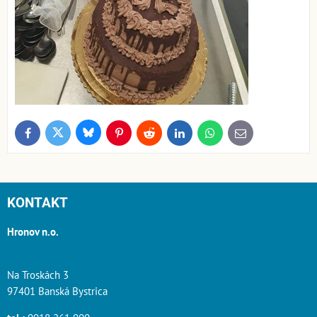
Bluesky
Twitter
Facebook
Pinterest
Reddit
LinkedIn
WhatsApp
E-
mail
KONTAKT
Hronov n.o.
Na Troskách 3
97401 Banská Bystrica