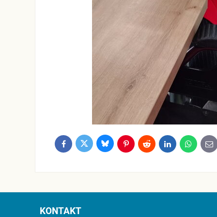
Bluesky
Twitter
Facebook
Pinterest
Reddit
LinkedIn
WhatsApp
E-
ma
KONTAKT