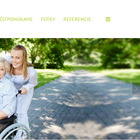
ČO PONÚKAME
FOTKY
REFERENCIE
M ZARIADENÍ!
IOROV, POŠTITE SI ŽIADOSŤ.