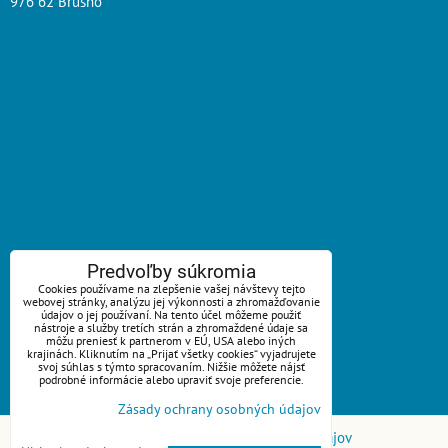
976 62 Brusno
ZAVOLÁME VÁM SPÄŤ
Predvoľby súkromia
Cookies používame na zlepšenie vašej návštevy tejto
webovej stránky, analýzu jej výkonnosti a zhromažďovanie
*
Váš telefón:
údajov o jej používaní. Na tento účel môžeme použiť
nástroje a služby tretích strán a zhromaždené údaje sa
môžu preniesť k partnerom v EÚ, USA alebo iných
krajinách. Kliknutím na „Prijať všetky cookies“ vyjadrujete
svoj súhlas s týmto spracovaním. Nižšie môžete nájsť
podrobné informácie alebo upraviť svoje preferencie.
Odoslať
Zásady ochrany osobných údajov
Predvoľby súkromia
Zásady ochrany osobných údajov