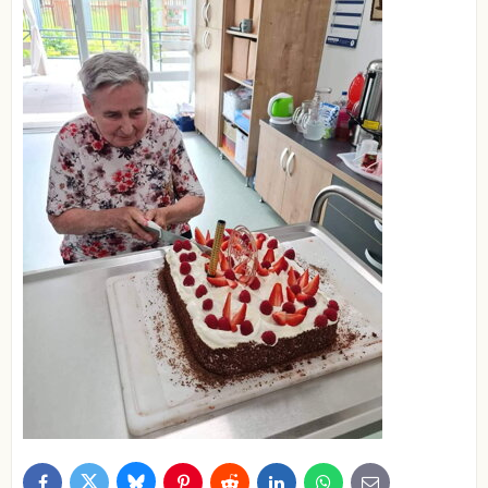
Bluesky
Twitter
Facebook
Pinterest
Reddit
LinkedIn
WhatsApp
E-