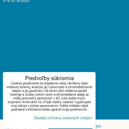
976 62 Brusno
ZAVOLÁME VÁM SPÄŤ
Predvoľby súkromia
Cookies používame na zlepšenie vašej návštevy tejto
webovej stránky, analýzu jej výkonnosti a zhromažďovanie
*
Váš telefón:
údajov o jej používaní. Na tento účel môžeme použiť
nástroje a služby tretích strán a zhromaždené údaje sa
môžu preniesť k partnerom v EÚ, USA alebo iných
krajinách. Kliknutím na „Prijať všetky cookies“ vyjadrujete
svoj súhlas s týmto spracovaním. Nižšie môžete nájsť
podrobné informácie alebo upraviť svoje preferencie.
Odoslať
Zásady ochrany osobných údajov
Predvoľby súkromia
Zásady ochrany osobných údajov