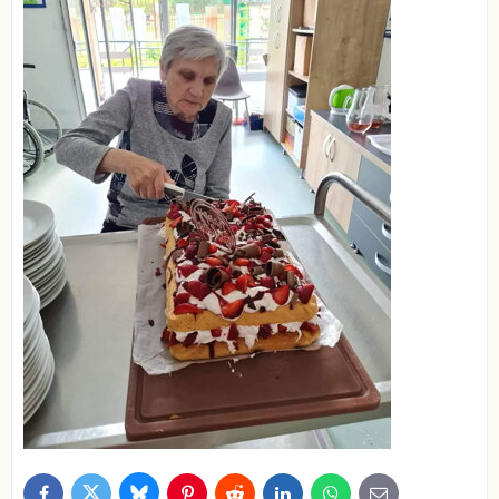
Bluesky
Twitter
Facebook
Pinterest
Reddit
LinkedIn
WhatsApp
E-