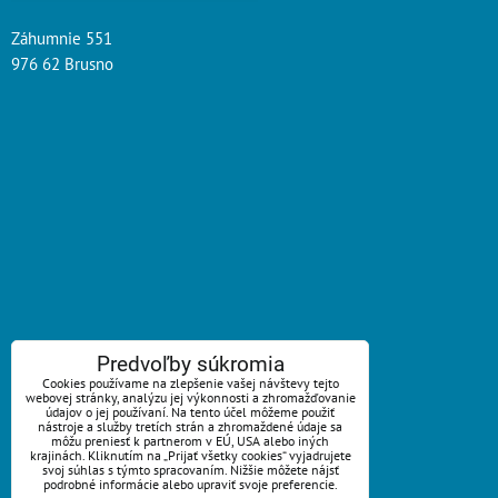
Záhumnie 551
976 62 Brusno
ZAVOLÁME VÁM SPÄŤ
Predvoľby súkromia
Cookies používame na zlepšenie vašej návštevy tejto
webovej stránky, analýzu jej výkonnosti a zhromažďovanie
*
Váš telefón:
údajov o jej používaní. Na tento účel môžeme použiť
nástroje a služby tretích strán a zhromaždené údaje sa
môžu preniesť k partnerom v EÚ, USA alebo iných
krajinách. Kliknutím na „Prijať všetky cookies“ vyjadrujete
svoj súhlas s týmto spracovaním. Nižšie môžete nájsť
podrobné informácie alebo upraviť svoje preferencie.