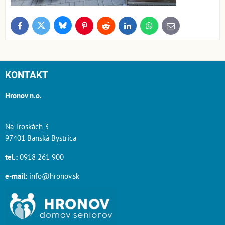
Bluesky
Twitter
Facebook
Pinterest
Reddit
LinkedIn
WhatsApp
E-
mail
KONTAKT
Hronov n.o.
Na Troskách 3
97401 Banská Bystrica
tel.:
0918 261 900
e-mail:
info@hronov.sk