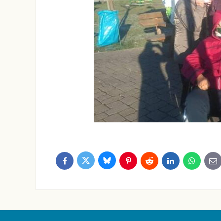
Bluesky
Twitter
Facebook
Pinterest
Reddit
LinkedIn
WhatsApp
E-
ma