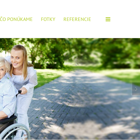
ČO PONÚKAME
FOTKY
REFERENCIE
M ZARIADENÍ!
IOROV, POŠTITE SI ŽIADOSŤ.