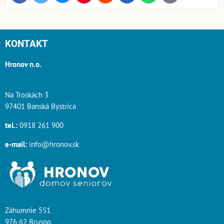
mail
KONTAKT
Hronov n.o.
Na Troskách 3
97401 Banská Bystrica
tel.:
0918 261 900
e-mail:
info@hronov.sk
Záhumnie 551
976 62 Brusno