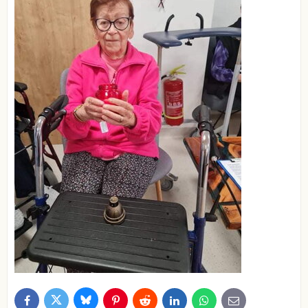
Bluesky
Twitter
Facebook
Pinterest
Reddit
LinkedIn
WhatsApp
E-