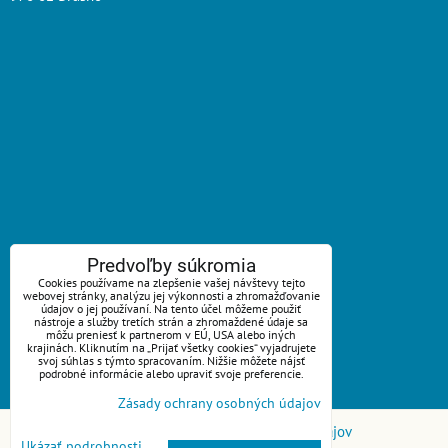
ZAVOLÁME VÁM SPÄŤ
Predvoľby súkromia
Cookies používame na zlepšenie vašej návštevy tejto
webovej stránky, analýzu jej výkonnosti a zhromažďovanie
*
Váš telefón:
údajov o jej používaní. Na tento účel môžeme použiť
nástroje a služby tretích strán a zhromaždené údaje sa
môžu preniesť k partnerom v EÚ, USA alebo iných
krajinách. Kliknutím na „Prijať všetky cookies“ vyjadrujete
svoj súhlas s týmto spracovaním. Nižšie môžete nájsť
podrobné informácie alebo upraviť svoje preferencie.
Odoslať
Zásady ochrany osobných údajov
Predvoľby súkromia
Zásady ochrany osobných údajov
Ukázať podrobnosti