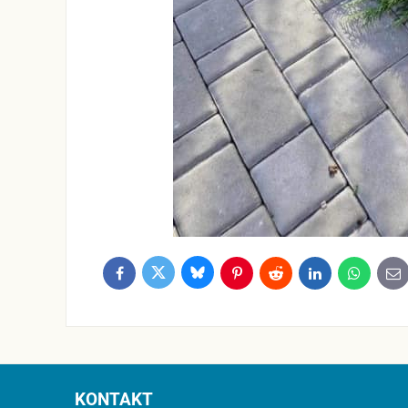
Bluesky
Twitter
Facebook
Pinterest
Reddit
LinkedIn
WhatsApp
E-
ma
KONTAKT