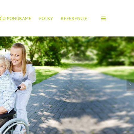
ČO PONÚKAME
FOTKY
REFERENCIE
M ZARIADENÍ!
IOROV, POŠTITE SI ŽIADOSŤ.