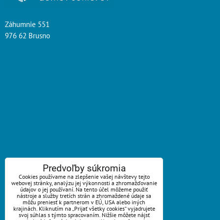
Záhumnie 551
976 62 Brusno
ZAVOLÁME VÁM SPÄŤ
Predvoľby súkromia
Cookies používame na zlepšenie vašej návštevy tejto
webovej stránky, analýzu jej výkonnosti a zhromažďovanie
*
Váš telefón:
údajov o jej používaní. Na tento účel môžeme použiť
nástroje a služby tretích strán a zhromaždené údaje sa
môžu preniesť k partnerom v EÚ, USA alebo iných
krajinách. Kliknutím na „Prijať všetky cookies“ vyjadrujete
svoj súhlas s týmto spracovaním. Nižšie môžete nájsť