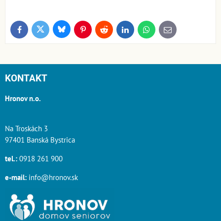
Bluesky
Twitter
Facebook
Pinterest
Reddit
LinkedIn
WhatsApp
E-
mail
KONTAKT
Hronov n.o.
Na Troskách 3
97401 Banská Bystrica
tel.:
0918 261 900
e-mail:
info@hronov.sk