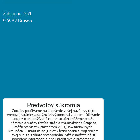
Záhumnie 551
976 62 Brusno
ZAVOLÁME VÁM SPÄŤ
Predvoľby súkromia
Cookies používame na zlepšenie vašej návštevy tejto
webovej stránky, analýzu jej výkonnosti a zhromažďovanie
*
Váš telefón:
údajov o jej používaní. Na tento účel môžeme použiť
nástroje a služby tretích strán a zhromaždené údaje sa
môžu preniesť k partnerom v EÚ, USA alebo iných
krajinách. Kliknutím na „Prijať všetky cookies“ vyjadrujete
svoj súhlas s týmto spracovaním. Nižšie môžete nájsť
podrobné informácie alebo upraviť svoje preferencie.