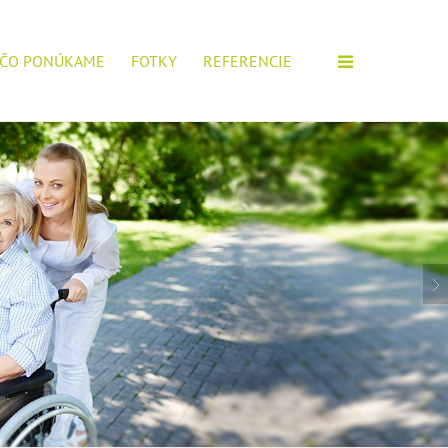
ČO PONÚKAME
FOTKY
REFERENCIE
M ZARIADENÍ!
IOROV, POŠTITE SI ŽIADOSŤ.