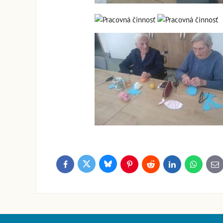
Bluesky
Twitter
Facebook
Pinterest
Reddit
LinkedIn
WhatsApp
E-
ma