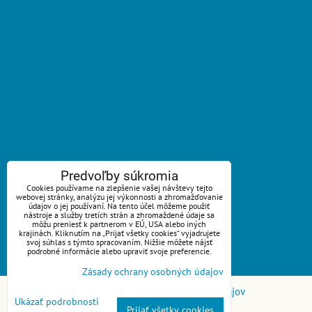
ZAVOLÁME VÁM SPÄŤ
Predvoľby súkromia
Cookies používame na zlepšenie vašej návštevy tejto
*
webovej stránky, analýzu jej výkonnosti a zhromažďovanie
Váš telefón:
údajov o jej používaní. Na tento účel môžeme použiť
nástroje a služby tretích strán a zhromaždené údaje sa
môžu preniesť k partnerom v EÚ, USA alebo iných
krajinách. Kliknutím na „Prijať všetky cookies“ vyjadrujete
svoj súhlas s týmto spracovaním. Nižšie môžete nájsť
podrobné informácie alebo upraviť svoje preferencie.
Odoslať
Zásady ochrany osobných údajov
Predvoľby súkromia
Zásady ochrany osobných údajov
Ukázať podrobnosti
Prijať všetky cookies