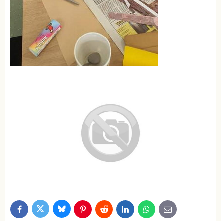
Bluesky
Twitter
Facebook
Pinterest
Reddit
LinkedIn
WhatsApp
E-
mail