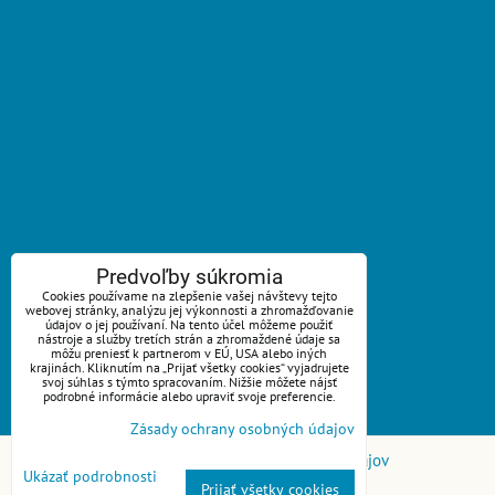
ZAVOLÁME VÁM SPÄŤ
Predvoľby súkromia
Cookies používame na zlepšenie vašej návštevy tejto
webovej stránky, analýzu jej výkonnosti a zhromažďovanie
*
Váš telefón:
údajov o jej používaní. Na tento účel môžeme použiť
nástroje a služby tretích strán a zhromaždené údaje sa
môžu preniesť k partnerom v EÚ, USA alebo iných
krajinách. Kliknutím na „Prijať všetky cookies“ vyjadrujete
svoj súhlas s týmto spracovaním. Nižšie môžete nájsť
podrobné informácie alebo upraviť svoje preferencie.
Odoslať
Zásady ochrany osobných údajov
Predvoľby súkromia
Zásady ochrany osobných údajov
Ukázať podrobnosti
Prijať všetky cookies