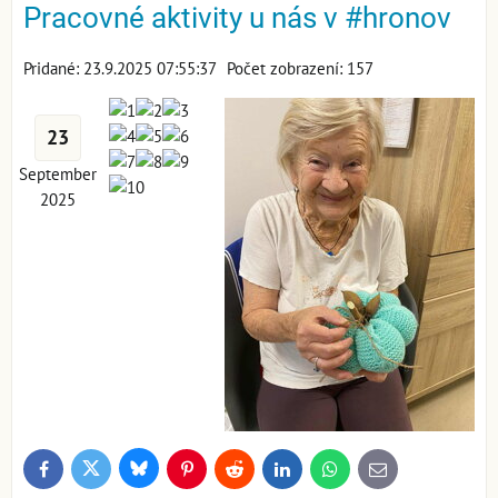
Pracovné aktivity u nás v #hronov
Pridané: 23.9.2025 07:55:37
Počet zobrazení: 157
23
September
2025
Bluesky
Twitter
Facebook
Pinterest
Reddit
LinkedIn
WhatsApp
E-
mail