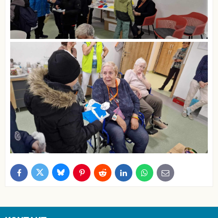
Bluesky
Twitter
Facebook
Pinterest
Reddit
LinkedIn
WhatsApp
E-
mail