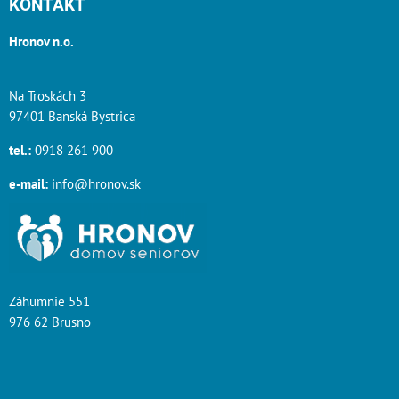
KONTAKT
Hronov n.o.
Na Troskách 3
97401 Banská Bystrica
tel.:
0918 261 900
e-mail:
info@hronov.sk
Záhumnie 551
976 62 Brusno