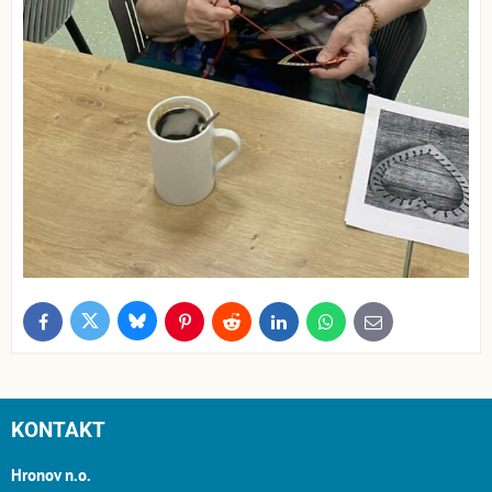
Bluesky
Twitter
Facebook
Pinterest
Reddit
LinkedIn
WhatsApp
E-
mail
KONTAKT
Hronov n.o.