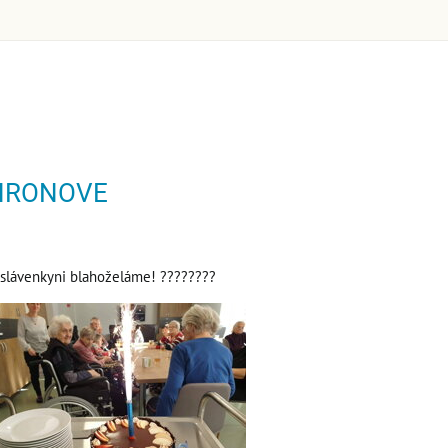
v HRONOVE
oslávenkyni blahoželáme! ????????