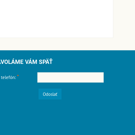
AVOLÁME VÁM SPÄŤ
*
 telefón:
Odoslať