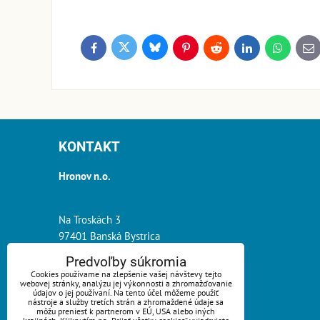
Bluesky
Twitter
Facebook
Pinterest
Reddit
LinkedIn
WhatsApp
E-
ma
KONTAKT
Hronov n.o.
Na Troskách 3
97401 Banská Bystrica
Predvoľby súkromia
tel.:
0918 261 900
Cookies používame na zlepšenie vašej návštevy tejto
webovej stránky, analýzu jej výkonnosti a zhromažďovanie
e-mail:
info@hronov.sk
údajov o jej používaní. Na tento účel môžeme použiť
nástroje a služby tretích strán a zhromaždené údaje sa
môžu preniesť k partnerom v EÚ, USA alebo iných