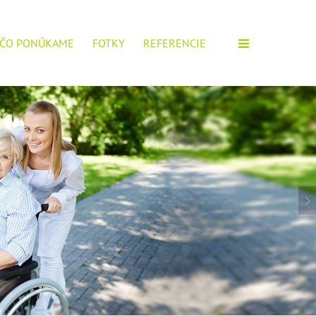
ČO PONÚKAME
FOTKY
REFERENCIE
M ZARIADENÍ!
IOROV, POŠTITE SI ŽIADOSŤ.