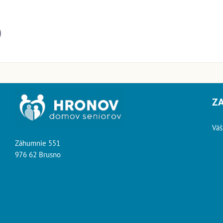
il
Z
Váš
Záhumnie 551
976 62 Brusno