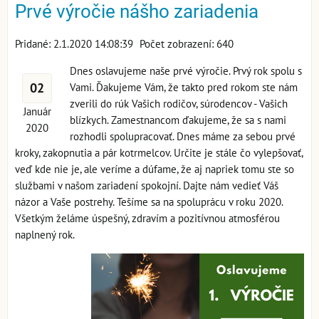
Prvé výročie nášho zariadenia
Pridané: 2.1.2020 14:08:39
Počet zobrazení: 640
Dnes oslavujeme naše prvé výročie. Prvý rok spolu s
02
Vami. Ďakujeme Vám, že takto pred rokom ste nám
zverili do rúk Vašich rodičov, súrodencov - Vašich
Január
blízkych. Zamestnancom ďakujeme, že sa s nami
2020
rozhodli spolupracovať. Dnes máme za sebou prvé
kroky, zakopnutia a pár kotrmelcov. Určite je stále čo vylepšovať,
veď kde nie je, ale veríme a dúfame, že aj napriek tomu ste so
službami v našom zariadení spokojní. Dajte nám vedieť Váš
názor a Vaše postrehy. Tešíme sa na spoluprácu v roku 2020.
Všetkým želáme úspešný, zdravím a pozitívnou atmosférou
naplnený rok.