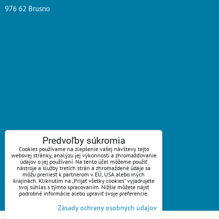
976 62 Brusno
ZAVOLÁME VÁM SPÄŤ
Predvoľby súkromia
Cookies používame na zlepšenie vašej návštevy tejto
webovej stránky, analýzu jej výkonnosti a zhromažďovanie
*
Váš telefón:
údajov o jej používaní. Na tento účel môžeme použiť
nástroje a služby tretích strán a zhromaždené údaje sa
môžu preniesť k partnerom v EÚ, USA alebo iných
krajinách. Kliknutím na „Prijať všetky cookies“ vyjadrujete
svoj súhlas s týmto spracovaním. Nižšie môžete nájsť
podrobné informácie alebo upraviť svoje preferencie.
Odoslať
Zásady ochrany osobných údajov