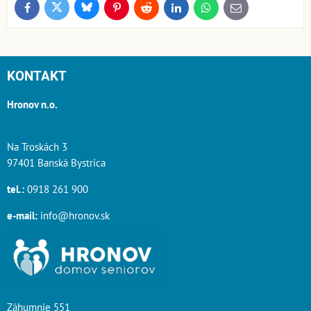
Bluesky
Twitter
Facebook
Pinterest
Reddit
LinkedIn
WhatsApp
E-
mail
KONTAKT
Hronov n.o.
Na Troskách 3
97401 Banská Bystrica
tel.:
0918 261 900
e-mail:
info@hronov.sk
Záhumnie 551