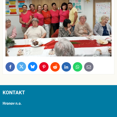
Bluesky
Twitter
Facebook
Pinterest
Reddit
LinkedIn
WhatsApp
E-
mail
KONTAKT
Hronov n.o.