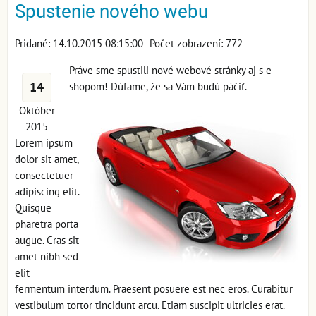
Spustenie nového webu
Pridané: 14.10.2015 08:15:00
Počet zobrazení: 772
Práve sme spustili nové webové stránky aj s e-
14
shopom! Dúfame, že sa Vám budú páčiť.
Október
2015
Lorem ipsum
dolor sit amet,
consectetuer
adipiscing elit.
Quisque
pharetra porta
augue. Cras sit
amet nibh sed
elit
fermentum interdum. Praesent posuere est nec eros. Curabitur
vestibulum tortor tincidunt arcu. Etiam suscipit ultricies erat.