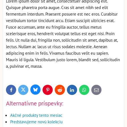
Lorem ipsum dolor sit amet, consectetuer adipiscing elit.
Quisque pharetra porta augue. Cras sit amet nibh sed elit
fermentum interdum. Praesent posuere est nec eros. Curabitur
vestibulum tortor tincidunt arcu. Etiam suscipit ultricies erat.
Fusce accumsan, ante eu fringilla auctor, tellus metus
scelerisque eros, hendrerit volutpat tellus est eget nisi. Proin
felis. Ut nulla dui, fringilla non, sollicitudin sit amet, dapibus at,
lectus. Nullam ac lacus ut risus sodales molestie. Aenean
adipiscing enim in felis. Vivamus faucibus velit eu sapien.
Mauris id ligula. Vestibulum justo lorem, blandit sed, sollicitudin
a, pulvinar et, massa.
Bluesky
Twitter
Facebook
Pinterest
Reddit
LinkedIn
WhatsApp
E-
mail
Alternatívne príspevky:
Akčné produkty tento mesiac
Predstavujeme novú kolekciu