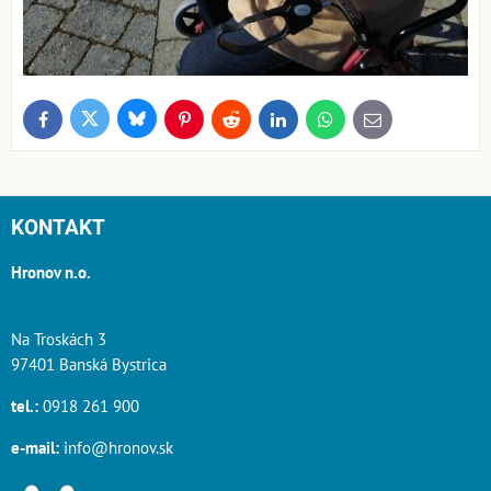
Bluesky
Twitter
Facebook
Pinterest
Reddit
LinkedIn
WhatsApp
E-
mail
KONTAKT
Hronov n.o.
Na Troskách 3
97401 Banská Bystrica
tel.:
0918 261 900
e-mail:
info@hronov.sk