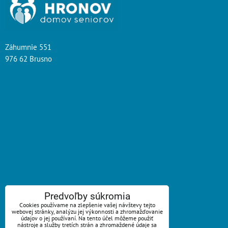
Záhumnie 551
976 62 Brusno
ZAVOLÁME VÁM SPÄŤ
Predvoľby súkromia
Cookies používame na zlepšenie vašej návštevy tejto
*
webovej stránky, analýzu jej výkonnosti a zhromažďovanie
Váš telefón:
údajov o jej používaní. Na tento účel môžeme použiť
nástroje a služby tretích strán a zhromaždené údaje sa