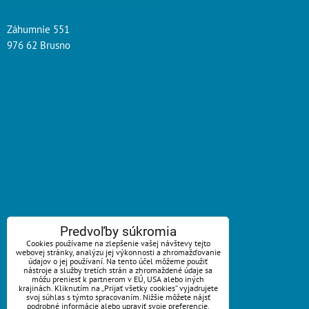
Záhumnie 551
976 62 Brusno
ZAVOLÁME VÁM SPÄŤ
Predvoľby súkromia
Cookies používame na zlepšenie vašej návštevy tejto
webovej stránky, analýzu jej výkonnosti a zhromažďovanie
*
Váš telefón:
údajov o jej používaní. Na tento účel môžeme použiť
nástroje a služby tretích strán a zhromaždené údaje sa
môžu preniesť k partnerom v EÚ, USA alebo iných
krajinách. Kliknutím na „Prijať všetky cookies“ vyjadrujete
svoj súhlas s týmto spracovaním. Nižšie môžete nájsť
podrobné informácie alebo upraviť svoje preferencie.