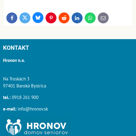
Bluesky
Twitter
Facebook
Pinterest
Reddit
LinkedIn
WhatsApp
E-
mail
KONTAKT
Hronov n.o.
Na Troskách 3
97401 Banská Bystrica
tel.:
0918 261 900
e-mail:
info@hronov.sk