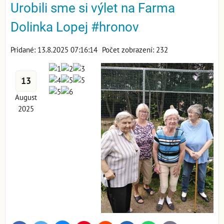
Urobili sme si výlet na Farma
Dolinka Lopej #hronov
Pridané: 13.8.2025 07:16:14
Počet zobrazení: 232
13
August
2025