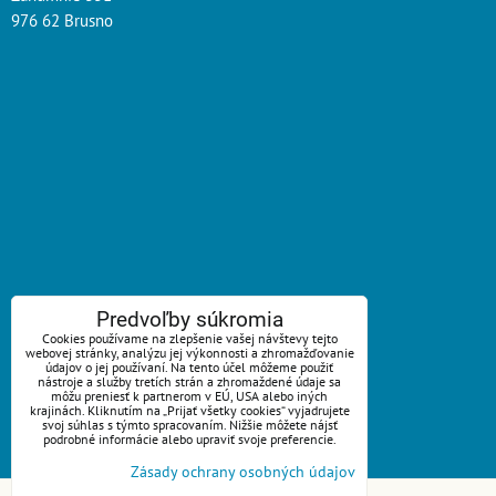
976 62 Brusno
ZAVOLÁME VÁM SPÄŤ
Predvoľby súkromia
Cookies používame na zlepšenie vašej návštevy tejto
webovej stránky, analýzu jej výkonnosti a zhromažďovanie
*
Váš telefón:
údajov o jej používaní. Na tento účel môžeme použiť
nástroje a služby tretích strán a zhromaždené údaje sa
môžu preniesť k partnerom v EÚ, USA alebo iných
krajinách. Kliknutím na „Prijať všetky cookies“ vyjadrujete
svoj súhlas s týmto spracovaním. Nižšie môžete nájsť
podrobné informácie alebo upraviť svoje preferencie.
Odoslať
Zásady ochrany osobných údajov