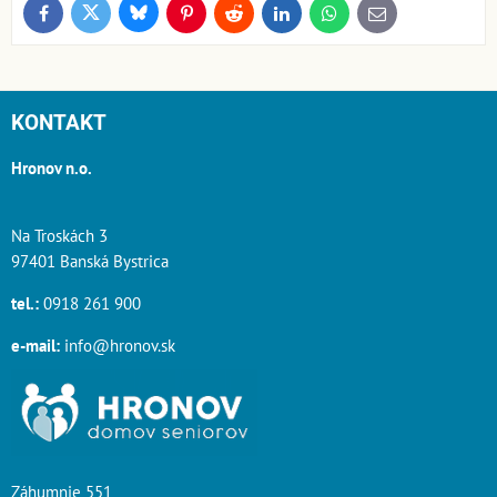
Bluesky
Twitter
Facebook
Pinterest
Reddit
LinkedIn
WhatsApp
E-
mail
KONTAKT
Hronov n.o.
Na Troskách 3
97401 Banská Bystrica
tel.:
0918 261 900
e-mail:
info@hronov.sk
Záhumnie 551