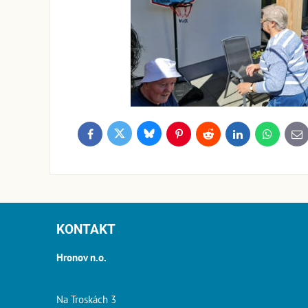
Bluesky
Twitter
Facebook
Pinterest
Reddit
LinkedIn
WhatsApp
E-
ma
KONTAKT
Hronov n.o.
Na Troskách 3