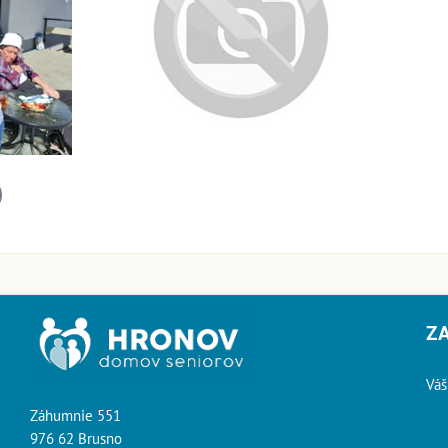
il
Z
Váš
Záhumnie 551
976 62 Brusno