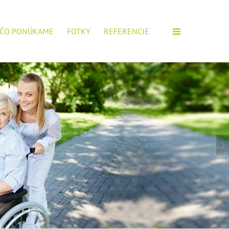
ČO PONÚKAME
FOTKY
REFERENCIE
M ZARIADENÍ!
IOROV, POŠTITE SI ŽIADOSŤ.