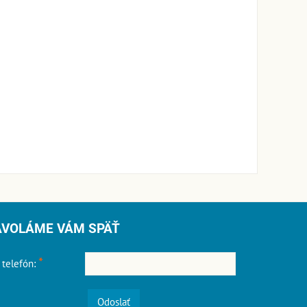
AVOLÁME VÁM SPÄŤ
*
 telefón:
Odoslať