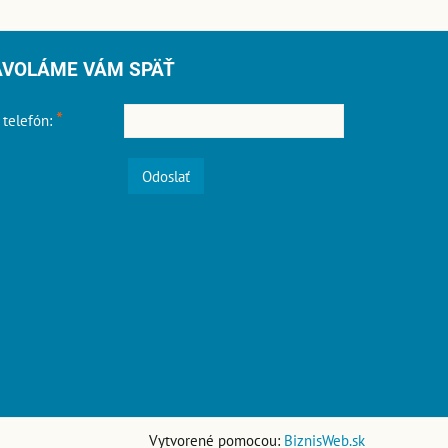
AVOLÁME VÁM SPÄŤ
*
 telefón:
Odoslať
Vytvorené pomocou:
BiznisWeb.sk