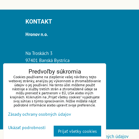
KONTAKT
Hronov n.o.
Na Troskách 3
97401 Banská Bystrica
Predvoľby súkromia
tel.:
0918 261 900
Cookies používame na zlepšenie vašej návštevy tejto
webovej stránky, analýzu jej výkonnosti a zhromažďovanie
e-mail:
info@hronov.sk
údajov o jej používaní. Na tento účel môžeme použiť
nástroje a služby tretích strán a zhromaždené údaje sa
môžu preniesť k partnerom v EÚ, USA alebo iných
krajinách. Kliknutím na „Prijať všetky cookies“ vyjadrujete
svoj súhlas s týmto spracovaním. Nižšie môžete nájsť
podrobné informácie alebo upraviť svoje preferencie.
Zásady ochrany osobných údajov
Ukázať podrobnosti
Prijať všetky cookies
Predvoľby súkromia
Zásady ochrany osobných údajov