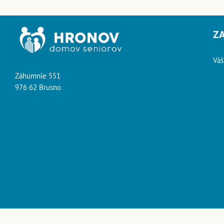
Z
Váš
Záhumnie 551
976 62 Brusno