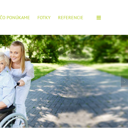
ČO PONÚKAME
FOTKY
REFERENCIE
M ZARIADENÍ!
IOROV, POŠTITE SI ŽIADOSŤ.