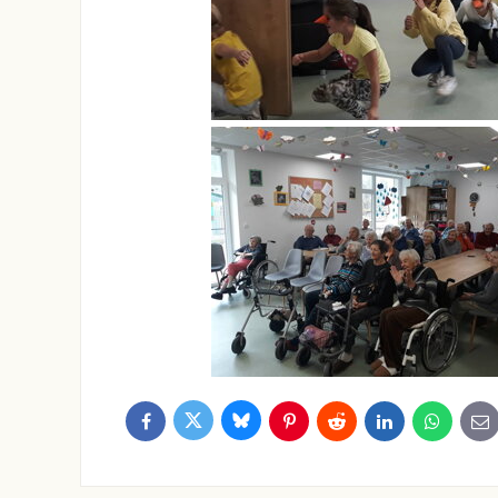
Bluesky
Twitter
Facebook
Pinterest
Reddit
LinkedIn
WhatsApp
E-
ma