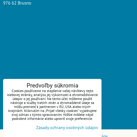
976 62 Brusno
ZAVOLÁME VÁM SPÄŤ
Predvoľby súkromia
Cookies používame na zlepšenie vašej návštevy tejto
webovej stránky, analýzu jej výkonnosti a zhromažďovanie
*
Váš telefón:
údajov o jej používaní. Na tento účel môžeme použiť
nástroje a služby tretích strán a zhromaždené údaje sa
môžu preniesť k partnerom v EÚ, USA alebo iných
krajinách. Kliknutím na „Prijať všetky cookies“ vyjadrujete
svoj súhlas s týmto spracovaním. Nižšie môžete nájsť
podrobné informácie alebo upraviť svoje preferencie.
Odoslať
Zásady ochrany osobných údajov
Predvoľby súkromia
Zásady ochrany osobných údajov