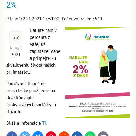
2%
Pridané: 22.1.2021 15:31:00
Počet zobrazení: 540
Darujte nám 2
22
percentá z
Vašej už
Január
zaplatenej dane
2021
a prispejte ku
skvalitneniu života našich
prijímateľov.
Poukázané finančné
prostriedky použijeme na
skvalitňovanie
poskytovaných sociálnych
služieb.
Bližšie informácie
TU