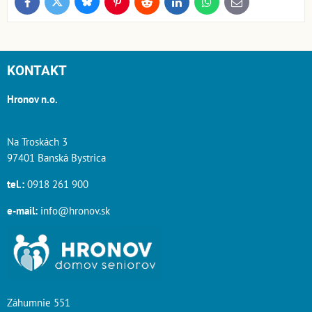
Bluesky
Twitter
Facebook
Pinterest
Reddit
LinkedIn
WhatsApp
E-
mail
KONTAKT
Hronov n.o.
Na Troskách 3
97401 Banská Bystrica
tel.:
0918 261 900
e-mail:
info@hronov.sk
Záhumnie 551