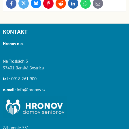
Bluesky
Twitter
Facebook
Pinterest
Reddit
LinkedIn
WhatsApp
E-
mail
KONTAKT
Hronov n.o.
Na Troskách 3
97401 Banská Bystrica
tel.:
0918 261 900
e-mail:
info@hronov.sk
Záhumnie 551