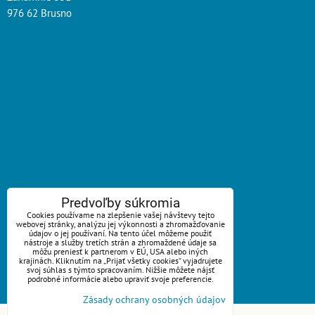
976 62 Brusno
ZAVOLÁME VÁM SPÄŤ
Predvoľby súkromia
Cookies používame na zlepšenie vašej návštevy tejto
webovej stránky, analýzu jej výkonnosti a zhromažďovanie
*
Váš telefón:
údajov o jej používaní. Na tento účel môžeme použiť
nástroje a služby tretích strán a zhromaždené údaje sa
môžu preniesť k partnerom v EÚ, USA alebo iných
krajinách. Kliknutím na „Prijať všetky cookies“ vyjadrujete
svoj súhlas s týmto spracovaním. Nižšie môžete nájsť
podrobné informácie alebo upraviť svoje preferencie.
Odoslať
Zásady ochrany osobných údajov