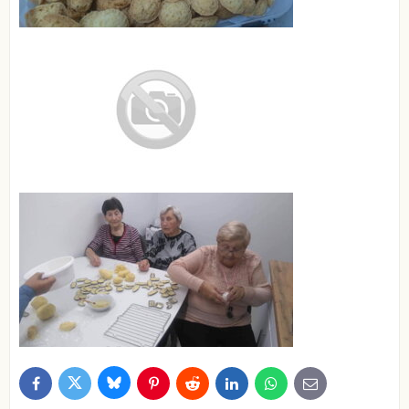
Bluesky
Twitter
Facebook
Pinterest
Reddit
LinkedIn
WhatsApp
E-
mail