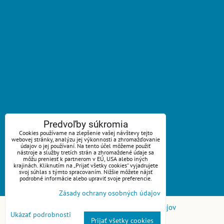
ZAVOLÁME VÁM SPÄŤ
Predvoľby súkromia
Cookies používame na zlepšenie vašej návštevy tejto
webovej stránky, analýzu jej výkonnosti a zhromažďovanie
*
Váš telefón:
údajov o jej používaní. Na tento účel môžeme použiť
nástroje a služby tretích strán a zhromaždené údaje sa
môžu preniesť k partnerom v EÚ, USA alebo iných
krajinách. Kliknutím na „Prijať všetky cookies“ vyjadrujete
svoj súhlas s týmto spracovaním. Nižšie môžete nájsť
podrobné informácie alebo upraviť svoje preferencie.
Odoslať
Zásady ochrany osobných údajov
Predvoľby súkromia
Zásady ochrany osobných údajov
Ukázať podrobnosti
Prijať všetky cookies